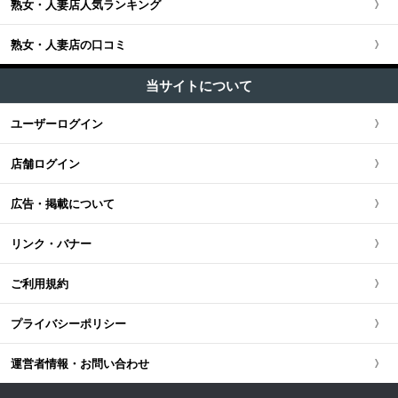
新宿・歌舞伎町・新大久保・高田馬場
熟女・人妻店人気ランキング
埼玉県
関西全域
東海・北陸・甲信越版TOP
+
北海道・東北
池袋・大塚・巣鴨・練馬
熟女・人妻店の口コミ
神奈川県
大阪府
東海・北陸・甲信越全域
北海道・東北版TOP
+
中国・四国
五反田・品川・高輪・蒲田
当サイトについて
千葉県
京都府
愛知県
北海道・東北全域
中国・四国版TOP
+
九州・沖縄
ユーザーログイン
新橋・汐留・銀座・六本木
茨城県
兵庫県
静岡県
宮城県
中国・四国全域
九州・沖縄版TOP
店舗ログイン
上野・鶯谷・神田・秋葉原
栃木県
滋賀県
新潟県
北海道
広島県
九州・沖縄全域
広告・掲載について
錦糸町・葛西・葛飾
群馬県
奈良県
岐阜県
青森県
岡山県
福岡県
リンク・バナー
立川・八王子・町田
和歌山県
三重県
秋田県
鳥取県
熊本県
ご利用規約
山梨県
山形県
島根県
佐賀県
プライバシーポリシー
長野県
岩手県
山口県
長崎県
運営者情報・お問い合わせ
石川県
福島県
香川県
大分県