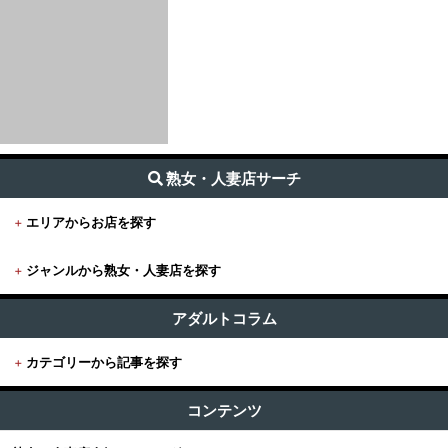
熟女・人妻店サーチ
+
エリアからお店を探す
+
ジャンルから熟女・人妻店を探す
+
東京
すべて (1,686)
東京版TOP
アダルトコラム
+
関東
出張・デリヘル (1485)
+
カテゴリーから記事を探す
東京全域
関東版TOP
+
関西
受付所・ホテヘル (100)
すべての記事
渋谷・恵比寿・目黒
コンテンツ
関東全域
店舗型 (123)
関西版TOP
+
東海・北陸・甲信越
ユーザー人気ランキング