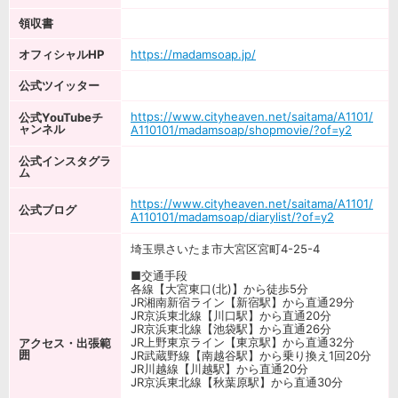
領収書
オフィシャルHP
https://madamsoap.jp/
公式ツイッター
https://www.cityheaven.net/saitama/A1101/
公式YouTubeチ
ャンネル
A110101/madamsoap/shopmovie/?of=y2
公式インスタグラ
ム
https://www.cityheaven.net/saitama/A1101/
公式ブログ
A110101/madamsoap/diarylist/?of=y2
埼玉県さいたま市大宮区宮町4-25-4
■交通手段
各線【大宮東口(北)】から徒歩5分
JR湘南新宿ライン【新宿駅】から直通29分
JR京浜東北線【川口駅】から直通20分
JR京浜東北線【池袋駅】から直通26分
JR上野東京ライン【東京駅】から直通32分
アクセス・出張範
囲
JR武蔵野線【南越谷駅】から乗り換え1回20分
JR川越線【川越駅】から直通20分
JR京浜東北線【秋葉原駅】から直通30分