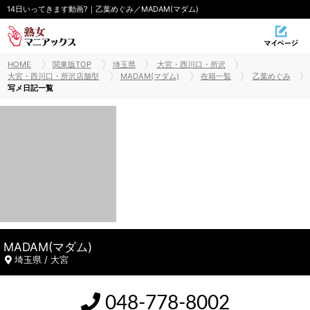
14日いってきます動画?｜乙葉めぐみ／MADAM(マダム)
HOME
関東版TOP
埼玉県
大宮・西川口・所沢
大宮・西川口・所沢店舗型
MADAM(マダム)
在籍一覧
乙葉めぐみ
写メ日記一覧
MADAM(マダム)
埼玉県 / 大宮
048-778-8002