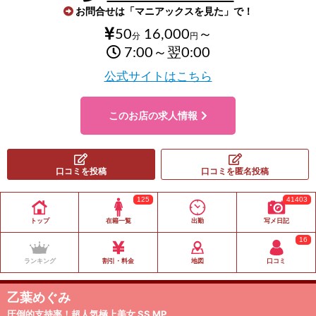
お問合せは「マニアックスを見た」で！
50
16,000
～
分
円
7:00～翌0:00
公式サイトはこちら
このお店の求人情報
口コミを投稿
口コミを匿名投稿
125
41403
トップ
在籍一覧
出勤
写メ日記
16
ランキング
割引・料金
地図
口コミ
乙葉めぐみ
圧倒的支持率！超人気極上美女 SS MP