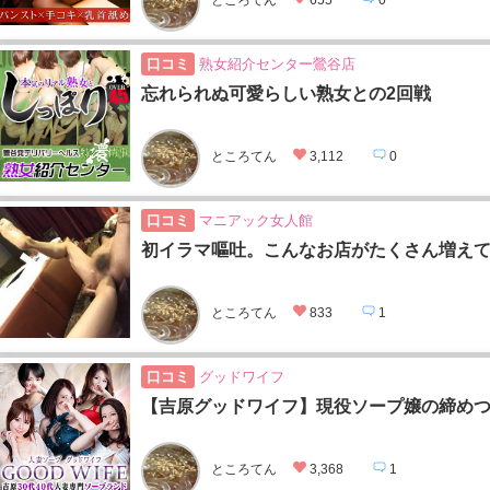
口コミ
熟女紹介センター鶯谷店
忘れられぬ可愛らしい熟女との2回戦
ところてん
3,112
0
口コミ
マニアック女人館
初イラマ嘔吐。こんなお店がたくさん増え
ところてん
833
1
口コミ
グッドワイフ
【吉原グッドワイフ】現役ソープ嬢の締め
ところてん
3,368
1