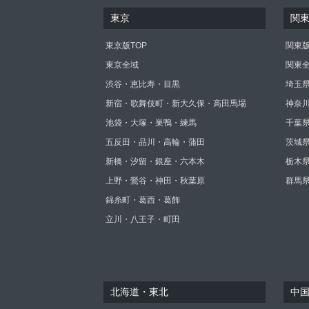
東京
関
東京版TOP
関東版
東京全域
関東
渋谷・恵比寿・目黒
埼玉
新宿・歌舞伎町・新大久保・高田馬場
神奈
池袋・大塚・巣鴨・練馬
千葉
五反田・品川・高輪・蒲田
茨城
新橋・汐留・銀座・六本木
栃木
上野・鶯谷・神田・秋葉原
群馬
錦糸町・葛西・葛飾
立川・八王子・町田
北海道・東北
中