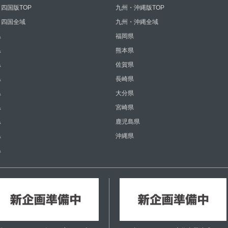
四国版TOP
九州・沖縄版TOP
・四国全域
九州・沖縄全域
県
福岡県
県
熊本県
県
佐賀県
県
長崎県
県
大分県
県
宮崎県
県
鹿児島県
県
沖縄県
県