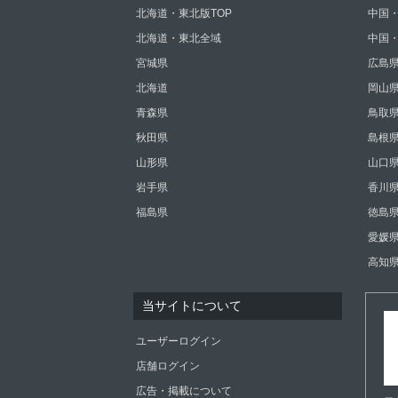
北海道・東北版TOP
中国・
北海道・東北全域
中国
宮城県
広島
北海道
岡山
青森県
鳥取
秋田県
島根
山形県
山口
岩手県
香川
福島県
徳島
愛媛
高知
当サイトについて
ユーザーログイン
店舗ログイン
広告・掲載について