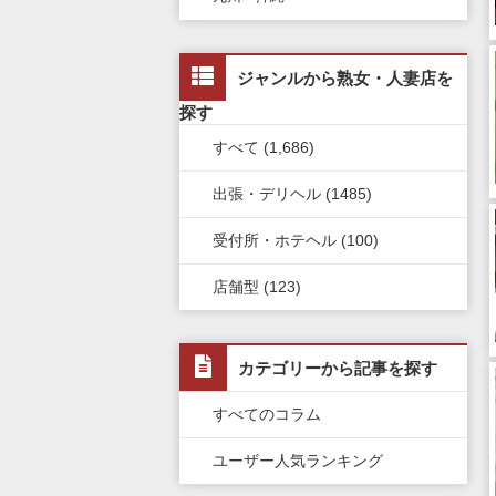
五反田・品川・高輪・蒲田
茨城県
兵庫県
静岡県
宮城県
中国・四国全域
九州・沖縄版TOP
新橋・汐留・銀座・六本木
ジャンルから熟女・人妻店を
栃木県
滋賀県
新潟県
北海道
広島県
九州・沖縄全域
探す
上野・鶯谷・神田・秋葉原
すべて (1,686)
群馬県
奈良県
岐阜県
青森県
岡山県
福岡県
錦糸町・葛西・葛飾
出張・デリヘル (1485)
和歌山県
三重県
秋田県
鳥取県
熊本県
立川・八王子・町田
受付所・ホテヘル (100)
山梨県
山形県
島根県
佐賀県
店舗型 (123)
長野県
岩手県
山口県
長崎県
石川県
福島県
香川県
大分県
カテゴリーから記事を探す
富山県
徳島県
宮崎県
すべてのコラム
福井県
愛媛県
鹿児島県
ユーザー人気ランキング