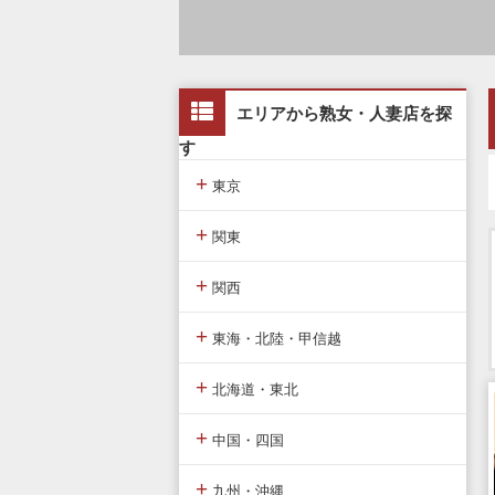
エリアから熟女・人妻店を探
す
+
東京
+
東京版TOP
関東
+
東京全域
関東版TOP
関西
+
渋谷・恵比寿・目黒
関東全域
関西版TOP
東海・北陸・甲信越
+
新宿・歌舞伎町・新大久保・高
埼玉県
関西全域
東海・北陸・甲信越版TOP
北海道・東北
田馬場
+
神奈川県
大阪府
東海・北陸・甲信越全域
北海道・東北版TOP
中国・四国
池袋・大塚・巣鴨・練馬
+
千葉県
京都府
愛知県
北海道・東北全域
中国・四国版TOP
九州・沖縄