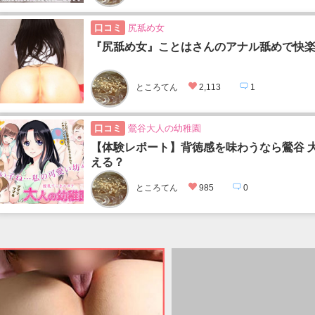
口コミ
尻舐め女
『尻舐め女』ことはさんのアナル舐めで快
ところてん
2,113
1
口コミ
鶯谷大人の幼稚園
【体験レポート】背徳感を味わうなら鶯谷 
える？
ところてん
985
0