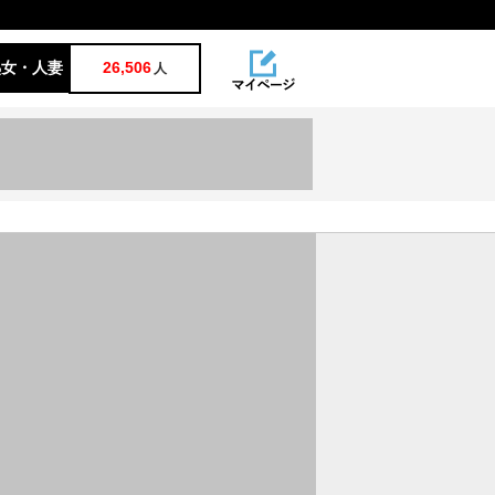
熟女・人妻
26,506
人