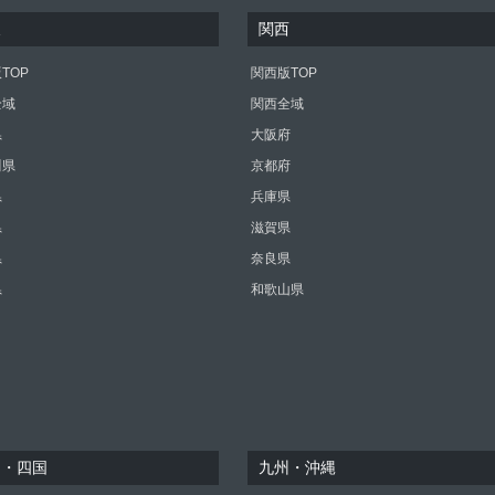
東
関西
TOP
関西版TOP
全域
関西全域
県
大阪府
川県
京都府
県
兵庫県
県
滋賀県
県
奈良県
県
和歌山県
国・四国
九州・沖縄