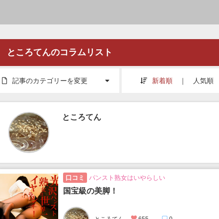
ところてんのコラムリスト
記事のカテゴリーを変更
新着順
｜
人気順
ところてん
口コミ
パンスト熟女はいやらしい
国宝級の美脚！
ところてん
655
0