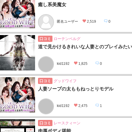
癒し系美魔女
匿名ユーザー
2,519
0
口コミ
ローテンベルグ
道で見かけるきれいな人妻とのプレイみた
kid1192
1,825
0
口コミ
グッドワイフ
人妻ソープの太ももねっとりモデル
kid1192
2,475
1
口コミ
レースクィーン
肉厚ボディ堪能