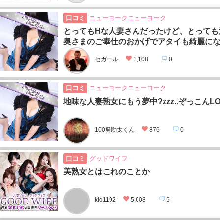
口コミ
ニューヨークニューヨーク
とってもHな人妻さんだったけど、とっても
奥さまのご奉仕のおかげでアタイも綺麗に
セガール
1,108
0
口コミ
ニューヨークニューヨーク
地味な人妻熟女にもう夢中?zzz..ぞっこんLO
100発勘太くん
876
0
口コミ
グッドワイフ
美熟女とはこれのことか
kid1192
5,608
5