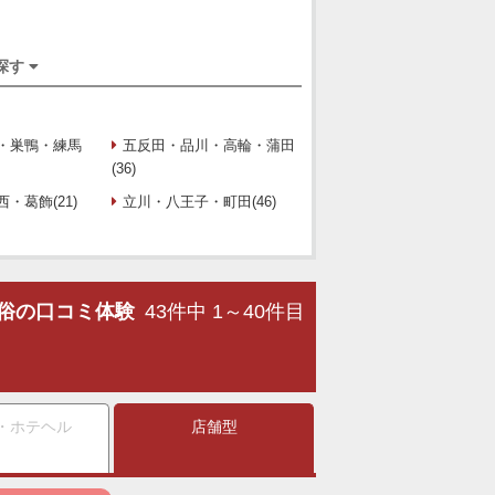
探す
・巣鴨・練馬
五反田・品川・高輪・蒲田
(36)
・葛飾(21)
立川・八王子・町田(46)
俗の口コミ体験
43件中 1～40件目
・ホテヘル
店舗型