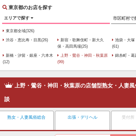
東京都のお店を探す
エリアで探す
市区町村で
東京都全域(326)
渋谷・恵比寿・目黒(26)
新宿・歌舞伎町・新大久
池袋・大塚
保・高田馬場(25)
(61)
新橋・汐留・銀座・六本木
上野・鶯谷・神田・秋葉原
錦糸町・葛西
(12)
(99)
上野・鶯谷・神田・秋葉原の店舗型熟女・人妻風
談
熟女・人妻風俗総合
出張・デリヘル
受付所