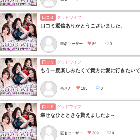
口コミ
グッドワイフ
口コミ返信ありがとうございました。
匿名ユーザー
86
0
口コミ
グッドワイフ
もう一度楽しみたくて貴方に愛に行きたい
尚さん
185
0
口コミ
グッドワイフ
幸せなひとときを貰えましたよ～
匿名ユーザー
209
0