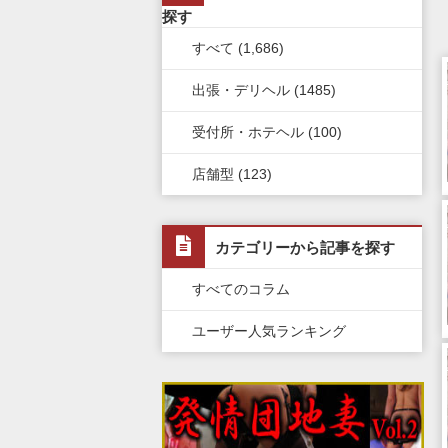
栃木県
滋賀県
新潟県
北海道
広島県
九州・沖縄全域
探す
上野・鶯谷・神田・秋葉原
すべて (1,686)
群馬県
奈良県
岐阜県
青森県
岡山県
福岡県
錦糸町・葛西・葛飾
出張・デリヘル (1485)
和歌山県
三重県
秋田県
鳥取県
熊本県
立川・八王子・町田
受付所・ホテヘル (100)
山梨県
山形県
島根県
佐賀県
店舗型 (123)
長野県
岩手県
山口県
長崎県
石川県
福島県
香川県
大分県
カテゴリーから記事を探す
富山県
徳島県
宮崎県
すべてのコラム
福井県
愛媛県
鹿児島県
ユーザー人気ランキング
高知県
沖縄県