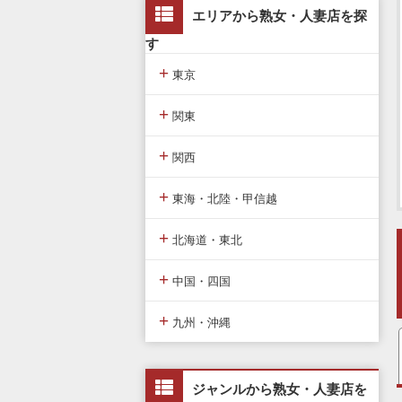
エリアから熟女・人妻店を探
す
+
東京
+
東京版TOP
関東
+
東京全域
関東版TOP
関西
+
渋谷・恵比寿・目黒
関東全域
関西版TOP
東海・北陸・甲信越
+
新宿・歌舞伎町・新大久保・高
埼玉県
関西全域
東海・北陸・甲信越版TOP
北海道・東北
田馬場
+
神奈川県
大阪府
東海・北陸・甲信越全域
北海道・東北版TOP
中国・四国
池袋・大塚・巣鴨・練馬
+
千葉県
京都府
愛知県
北海道・東北全域
中国・四国版TOP
九州・沖縄
五反田・品川・高輪・蒲田
茨城県
兵庫県
静岡県
宮城県
中国・四国全域
九州・沖縄版TOP
新橋・汐留・銀座・六本木
ジャンルから熟女・人妻店を