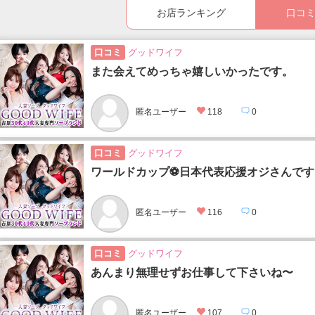
お店ランキング
口コ
口コミ
グッドワイフ
また会えてめっちゃ嬉しいかったです。
匿名ユーザー
118
0
口コミ
グッドワイフ
ワールドカップ⚽日本代表応援オジさんです
匿名ユーザー
116
0
口コミ
グッドワイフ
あんまり無理せずお仕事して下さいね〜
匿名ユーザー
107
0