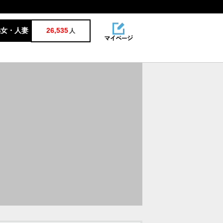
熟女・人妻
26,535
人