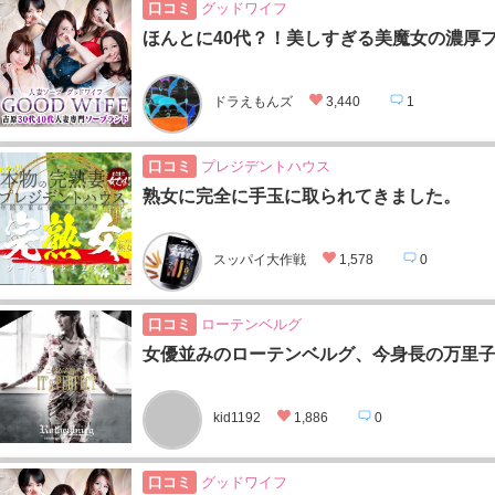
口コミ
グッドワイフ
ほんとに40代？！美しすぎる美魔女の濃厚
ドラえもんズ
3,440
1
口コミ
プレジデントハウス
熟女に完全に手玉に取られてきました。
スッパイ大作戦
1,578
0
口コミ
ローテンベルグ
女優並みのローテンベルグ、今身長の万里
kid1192
1,886
0
口コミ
グッドワイフ