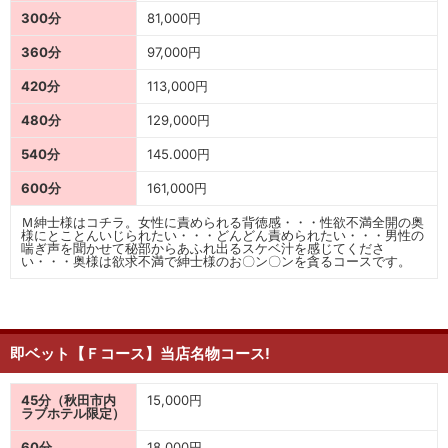
300分
81,000円
360分
97,000円
420分
113,000円
480分
129,000円
540分
145.000円
600分
161,000円
Ｍ紳士様はコチラ。女性に責められる背徳感・・・性欲不満全開の奥
様にとことんいじられたい・・・どんどん責められたい・・・男性の
喘ぎ声を聞かせて秘部からあふれ出るスケベ汁を感じてくださ
い・・・奥様は欲求不満で紳士様のお〇ン〇ンを貪るコースです。
即ベット【Ｆコース】当店名物コース!
45分（秋田市内
15,000円
ラブホテル限定）
60分
18,000円