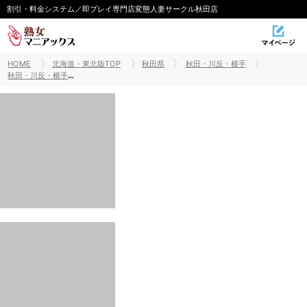
割引・料金システム／即プレイ専門店変態人妻サークル秋田店
HOME
北海道・東北版TOP
秋田県
秋田・川反・横手
秋田・川反・横手出張・デリヘル