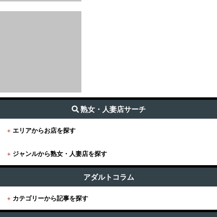
熟女・人妻店サーチ
+
エリアからお店を探す
+
ジャンルから熟女・人妻店を探す
+
東京
すべて (1,686)
東京版TOP
アダルトコラム
+
関東
出張・デリヘル (1485)
+
カテゴリーから記事を探す
東京全域
関東版TOP
+
関西
受付所・ホテヘル (100)