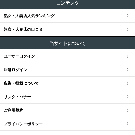
すべての記事
渋谷・恵比寿・目黒
コンテンツ
関東全域
店舗型 (123)
関西版TOP
+
東海・北陸・甲信越
ユーザー人気ランキング
新宿・歌舞伎町・新大久保・高田馬場
熟女・人妻店人気ランキング
埼玉県
関西全域
東海・北陸・甲信越版TOP
+
北海道・東北
池袋・大塚・巣鴨・練馬
熟女・人妻店の口コミ
神奈川県
大阪府
東海・北陸・甲信越全域
北海道・東北版TOP
+
中国・四国
五反田・品川・高輪・蒲田
当サイトについて
千葉県
京都府
愛知県
北海道・東北全域
中国・四国版TOP
+
九州・沖縄
ユーザーログイン
新橋・汐留・銀座・六本木
茨城県
兵庫県
静岡県
宮城県
中国・四国全域
九州・沖縄版TOP
店舗ログイン
上野・鶯谷・神田・秋葉原
栃木県
滋賀県
新潟県
北海道
広島県
九州・沖縄全域
広告・掲載について
錦糸町・葛西・葛飾
群馬県
奈良県
岐阜県
青森県
岡山県
福岡県
リンク・バナー
立川・八王子・町田
和歌山県
三重県
秋田県
鳥取県
熊本県
ご利用規約
山梨県
山形県
島根県
佐賀県
プライバシーポリシー
長野県
岩手県
山口県
長崎県