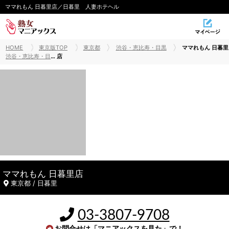
ママれもん 日暮里店／日暮里 人妻ホテヘル
HOME
東京版TOP
東京都
渋谷・恵比寿・目黒
ママれもん 日暮里
渋谷・恵比寿・目黒受付所・ホテヘル
店
ママれもん 日暮里店
東京都 / 日暮里
03-3807-9708
お問合せは「マニアックスを見た」で！