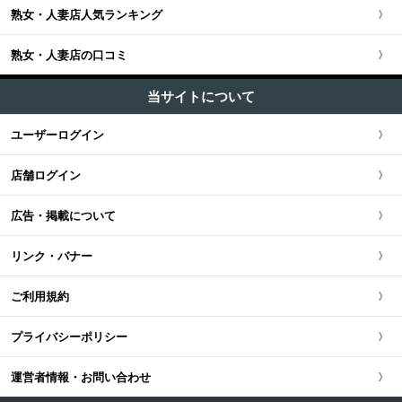
ユーザー人気ランキング
新宿・歌舞伎町・新大久保・高田馬場
熟女・人妻店人気ランキング
埼玉県
関西全域
東海・北陸・甲信越版TOP
+
北海道・東北
池袋・大塚・巣鴨・練馬
熟女・人妻店の口コミ
神奈川県
大阪府
東海・北陸・甲信越全域
北海道・東北版TOP
+
中国・四国
五反田・品川・高輪・蒲田
当サイトについて
千葉県
京都府
愛知県
北海道・東北全域
中国・四国版TOP
+
九州・沖縄
ユーザーログイン
新橋・汐留・銀座・六本木
茨城県
兵庫県
静岡県
宮城県
中国・四国全域
九州・沖縄版TOP
店舗ログイン
上野・鶯谷・神田・秋葉原
栃木県
滋賀県
新潟県
北海道
広島県
九州・沖縄全域
広告・掲載について
錦糸町・葛西・葛飾
群馬県
奈良県
岐阜県
青森県
岡山県
福岡県
リンク・バナー
立川・八王子・町田
和歌山県
三重県
秋田県
鳥取県
熊本県
ご利用規約
山梨県
山形県
島根県
佐賀県
プライバシーポリシー
長野県
岩手県
山口県
長崎県
運営者情報・お問い合わせ
石川県
福島県
香川県
大分県