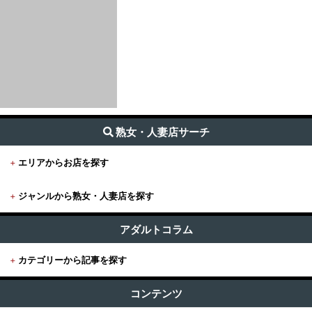
熟女・人妻店サーチ
+
エリアからお店を探す
+
ジャンルから熟女・人妻店を探す
+
東京
すべて (1,686)
東京版TOP
アダルトコラム
+
関東
出張・デリヘル (1485)
+
カテゴリーから記事を探す
東京全域
関東版TOP
+
関西
受付所・ホテヘル (100)
すべての記事
渋谷・恵比寿・目黒
コンテンツ
関東全域
店舗型 (123)
関西版TOP
+
東海・北陸・甲信越