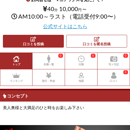
40
10,000
～
分
円
AM10:00～ラスト（電話受付9:00〜）
公式サイトはこちら
口コミを投稿
口コミを匿名投稿
0
0
0
トップ
在籍一覧
出勤
写メ日記
0
ランキング
割引・料金
地図
口コミ
コンセプト
美人奥様と大満足のひと時をお楽しみ下さい