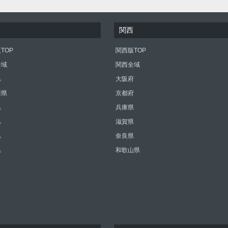
東
関西
TOP
関西版TOP
全域
関西全域
県
大阪府
川県
京都府
県
兵庫県
県
滋賀県
県
奈良県
県
和歌山県