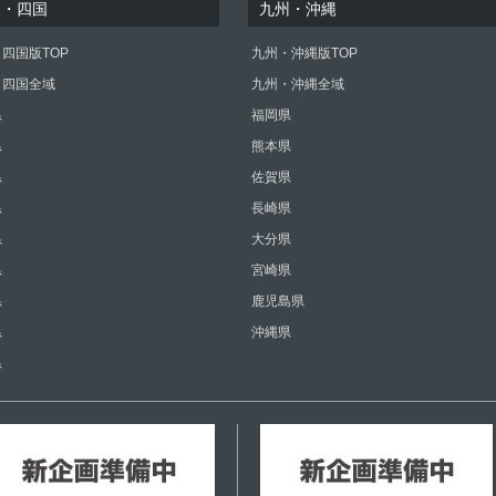
国・四国
九州・沖縄
四国版TOP
九州・沖縄版TOP
・四国全域
九州・沖縄全域
県
福岡県
県
熊本県
県
佐賀県
県
長崎県
県
大分県
県
宮崎県
県
鹿児島県
県
沖縄県
県