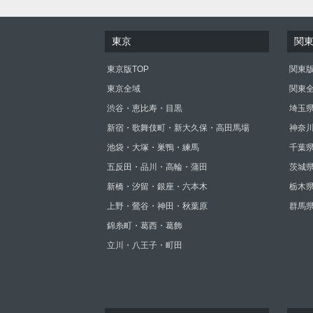
東京
関
東京版TOP
関東版
東京全域
関東
渋谷・恵比寿・目黒
埼玉
新宿・歌舞伎町・新大久保・高田馬場
神奈
池袋・大塚・巣鴨・練馬
千葉
五反田・品川・高輪・蒲田
茨城
新橋・汐留・銀座・六本木
栃木
上野・鶯谷・神田・秋葉原
群馬
錦糸町・葛西・葛飾
立川・八王子・町田