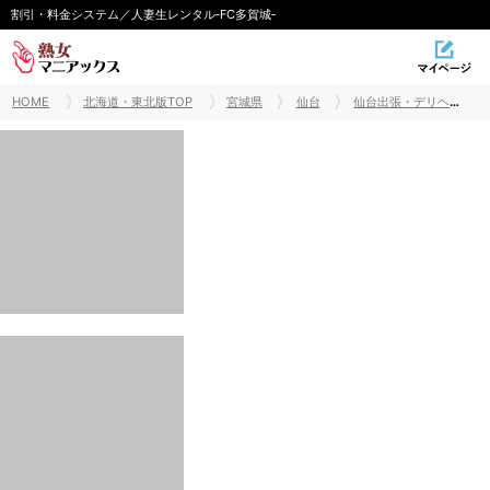
割引・料金システム／人妻生レンタル‐FC多賀城‐
HOME
北海道・東北版TOP
宮城県
仙台
仙台出張・デリヘル